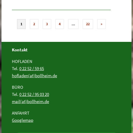
1
2
3
4
…
22
»
Kontakt
HOFLADEN
Tel.
0 22 52 / 59 65
hofladen(at)bollheim.de
BÜRO
Tel.
0 22 52 / 95 03 20
mail(at)bollheim.de
ANFAHRT
Googlemap