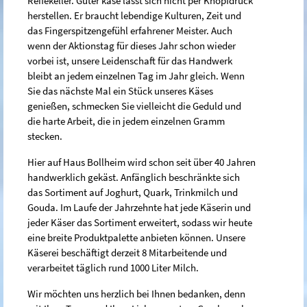
Reifekeller. Guter käse lässt sich nicht per Knopfdruck
herstellen. Er braucht lebendige Kulturen, Zeit und
das Fingerspitzengefühl erfahrener Meister. Auch
wenn der Aktionstag für dieses Jahr schon wieder
vorbei ist, unsere Leidenschaft für das Handwerk
bleibt an jedem einzelnen Tag im Jahr gleich. Wenn
Sie das nächste Mal ein Stück unseres Käses
genießen, schmecken Sie vielleicht die Geduld und
die harte Arbeit, die in jedem einzelnen Gramm
stecken.
Hier auf Haus Bollheim wird schon seit über 40 Jahren
handwerklich gekäst. Anfänglich beschränkte sich
das Sortiment auf Joghurt, Quark, Trinkmilch und
Gouda. Im Laufe der Jahrzehnte hat jede Käserin und
jeder Käser das Sortiment erweitert, sodass wir heute
eine breite Produktpalette anbieten können. Unsere
Käserei beschäftigt derzeit 8 Mitarbeitende und
verarbeitet täglich rund 1000 Liter Milch.
Wir möchten uns herzlich bei Ihnen bedanken, denn