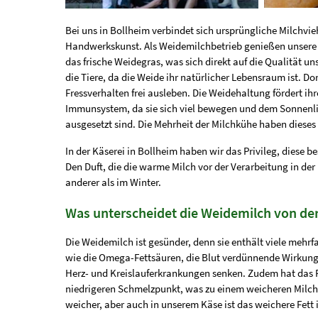
Bei uns in Bollheim verbindet sich ursprüngliche Milchvie
Handwerkskunst. Als Weidemilchbetrieb genießen unsere 
das frische Weidegras, was sich direkt auf die Qualität un
die Tiere, da die Weide ihr natürlicher Lebensraum ist. Dor
Fressverhalten frei ausleben. Die Weidehaltung fördert ihr
Immunsystem, da sie sich viel bewegen und dem Sonnenl
ausgesetzt sind. Die Mehrheit der Milchkühe haben dieses 
In der Käserei in Bollheim haben wir das Privileg, diese b
Den Duft, die die warme Milch vor der Verarbeitung in der 
anderer als im Winter.
Was unterscheidet die Weidemilch von de
Die Weidemilch ist gesünder, denn sie enthält viele mehrf
wie die Omega-Fettsäuren, die Blut verdünnende Wirkung
Herz- und Kreislauferkrankungen senken. Zudem hat das 
niedrigeren Schmelzpunkt, was zu einem weicheren Milchfe
weicher, aber auch in unserem Käse ist das weichere Fett