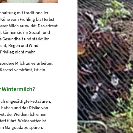
hhaltung mit traditioneller
Kühe vom Frühling bis Herbst
serer Milch auswirkt. Das erfreut
t können sie ihr Sozial- und
e Gesundheit und stärkt ihr
icht, Regen und Wind
Privileg nicht mehr.
esondere Milch zu verarbeiten.
Käserei verströmt, ist ein
r Wintermilch?
ach ungesättigte Fettsäuren,
 haben und das Risiko von
Fett der Weidemilch einen
tt führt. Weidebutter ist
 im Maigouda zu spüren.