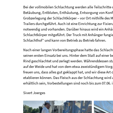
Bei der vollmobilen Schlachtung werden alle Teilschritte 
Betäubung, Entbluten, Enthäutung, Entsorgung von Kon
Grobzerlegung der Schlachtkörper – vor Ort mithilfe des 
Trailers durchgeführt. Auch ist eine Einrichtung zur Fixie
notwendig und vorhanden. Darüber hinaus wird ein Anhä
Schlachtkörper mitgeführt. Der Truck mit Anhänger fungier
Schlachthof“ und kann von Betrieb zu Betrieb fahren.
Nach einer langen Vorbereitungsphase hatte das Schlach
seinen ersten Einsatz bei uns. Hinter dem Stall auf einer 
Rind geschlachtet und zerlegt werden. Währenddessen sta
auf der Weide und hat von dem etwa zweistündigem Vor
freuen uns, dass alles gut geklappt hat, und wir diese Art
etablieren können. Das Fleisch aus der Schlachtung wird
erhältlich sein, Vorbestellungen sind noch bis zum 07.06.
Sivert Joerges