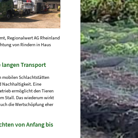
amt, Regionalwert AG Rheinland
chtung von Rindern in Haus
 langen Transport
n mobilen Schlachtstätten
d Nachhaltigkeit. Eine
trieb ermöglicht den Tieren
em Stall. Das wiederum wirkt
t auch die Wertschöpfung eher
chten von Anfang bis