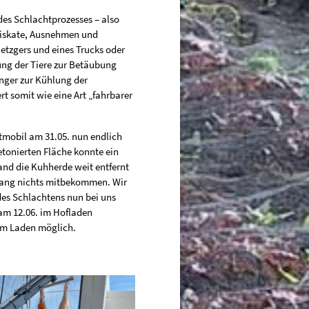
des Schlachtprozesses – also
fiskate, Ausnehmen und
Metzgers und eines Trucks oder
rung der Tiere zur Betäubung
nger zur Kühlung der
t somit wie eine Art „fahrbarer
tmobil am 31.05. nun endlich
betonierten Fläche konnte ein
nd die Kuhherde weit entfernt
gang nichts mitbekommen. Wir
 des Schlachtens nun bei uns
 am 12.06. im Hofladen
 im Laden möglich.