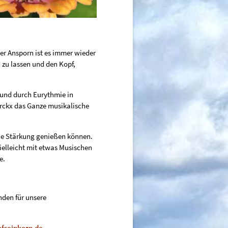
r Ansporn ist es immer wieder
zu lassen und den Kopf,
t und durch Eurythmie in
rckx das Ganze musikalische
ine Stärkung genießen können.
ielleicht mit etwas Musischen
e.
enden für unsere
fseinkorn.de