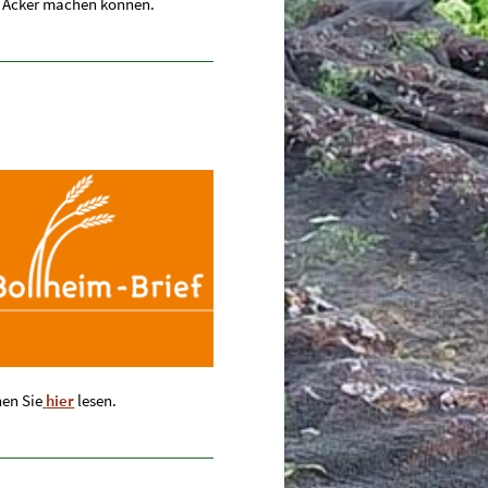
er Acker machen können.
nen Sie
hier
lesen.