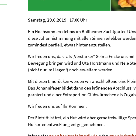
Samstag,
29.6.2019
| 17.00 Uhr
Ein Hochsommererlebnis im Bollheimer Zuchtgarten! Unse
diese Johannistimmung mit allen Sinnen erlebbar werden 
zumindest partiell, etwas hintenanzustellen.
Wir freuen uns, dass als „Verstärker“ Selma Fricke uns mi
Bewegung bringen wird und Uta Horstmann und Nele Ste
(nicht nur im Liegen!) noch erweitern werden.
Mit diesen Eindrücken werden wir anschließend eine kle
Das Johannifeuer bildet dann den krönenden Abschluss, v
garniert und einer Extraportion Glühwürmchen als Zugab
Wir freuen uns auf Ihr Kommen.
Der Eintritt ist frei, ein Hut wird aber gerne freiwillige Sp
Hofsortenentwicklung entgegennehmen.
Infos unter
www.horizontalmusik.de
oder
www.jedemho