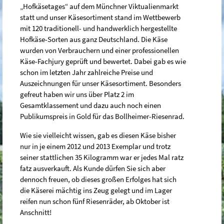
„Hofkäsetages“ auf dem Münchner Viktualienmarkt
statt und unser Käsesortiment stand im Wettbewerb
mit 120 traditionell- und handwerklich hergestellte
Hofkäse-Sorten aus ganz Deutschland. Die Käse
wurden von Verbrauchern und einer professionellen
Käse-Fachjury geprüft und bewertet. Dabei gab es wie
schon im letzten Jahr zahlreiche Preise und
Auszeichnungen für unser Käsesortiment. Besonders
gefreut haben wir uns über Platz 2 im
Gesamtklassement und dazu auch noch einen
Publikumspreis in Gold für das Bollheimer-Riesenrad.
Wie sie vielleicht wissen, gab es diesen Käse bisher
nur in je einem 2012 und 2013 Exemplar und trotz
seiner stattlichen 35 Kilogramm war er jedes Mal ratz
fatz ausverkauft. Als Kunde dürfen Sie sich aber
dennoch freuen, ob dieses großen Erfolges hat sich
die Käserei mächtig ins Zeug gelegt und im Lager
reifen nun schon fünf Riesenräder, ab Oktober ist
Anschnitt!