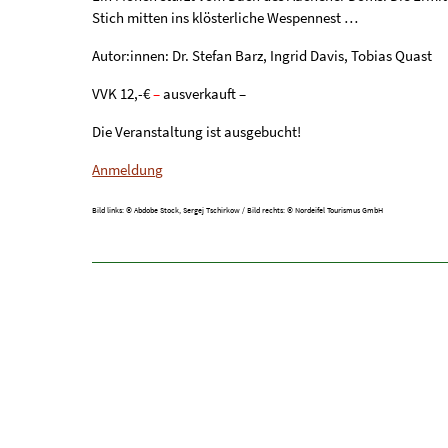
Stich mitten ins klösterliche Wespennest …
Autor:innen: Dr. Stefan Barz, Ingrid Davis, Tobias Quast
VVK 12,-€
–
ausverkauft –
Die Veranstaltung ist ausgebucht!
Anmeldung
Bild links: © Abdobe Stock, Sergej Tschirkow / Bild rechts: © Nordeifel Tourismus GmbH