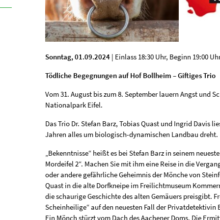
Sonntag, 01.09.2024
| Einlass 18:30 Uhr, Beginn 19:00 Uh
Tödliche Begegnungen auf Hof Bollheim – Giftiges Trio
Vom 31. August bis zum 8. September lauern Angst und S
Nationalpark Eifel.
Das Trio Dr. Stefan Barz, Tobias Quast und Ingrid Davis lies
Jahren alles um biologisch-dynamischen Landbau dreht.
„Bekenntnisse“ heißt es bei Stefan Barz in seinem neueste
Mordeifel 2“. Machen Sie mit ihm eine Reise in die Vergan
oder andere gefährliche Geheimnis der Mönche von Steinf
Quast in die alte Dorfkneipe im Freilichtmuseum Kommern 
die schaurige Geschichte des alten Gemäuers preisgibt. F
Scheinheilige“ auf den neuesten Fall der Privatdetektivin 
Ein Mönch stürzt vom Dach des Aachener Doms. Die Ermit