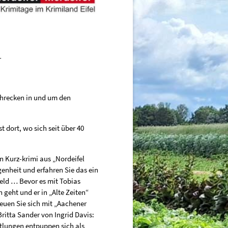
r
chrecken in und um den
t dort, wo sich seit über 40
n Kurz-krimi aus „Nordeifel
genheit und erfahren Sie das ein
eld … Bevor es mit Tobias
geht und er in „Alte Zeiten“
reuen Sie sich mit „Aachener
Britta Sander von Ingrid Davis:
tlungen entpuppen sich als