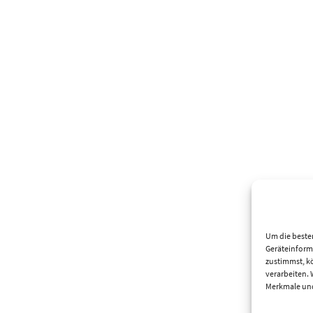
Um die beste
Geräteinform
zustimmst, kö
verarbeiten.
Merkmale und