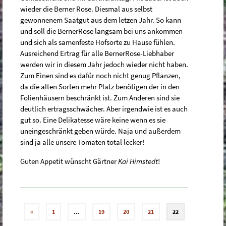
wieder die Berner Rose. Diesmal aus selbst
gewonnenem Saatgut aus dem letzen Jahr. So kann
und soll die BernerRose langsam bei uns ankommen
und sich als samenfeste Hofsorte zu Hause fühlen.
Ausreichend Ertrag für alle BernerRose-Liebhaber
werden wir in diesem Jahr jedoch wieder nicht haben.
Zum Einen sind es dafür noch nicht genug Pflanzen,
da die alten Sorten mehr Platz benötigen der in den
Folienhäusern beschränkt ist. Zum Anderen sind sie
deutlich ertragsschwächer. Aber irgendwie ist es auch
gut so. Eine Delikatesse wäre keine wenn es sie
uneingeschränkt geben würde. Naja und außerdem
sind ja alle unsere Tomaten total lecker!
Guten Appetit wünscht Gärtner
Kai Himstedt
!
«
1
…
19
20
21
22